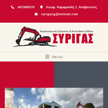
6973805376
Λεωφ. Καραμανλή 7, Ανάβυσσος
syrigasg@hotmail.com
Μενού